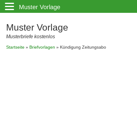
Muster Vorlage
Muster Vorlage
Musterbriefe kostenlos
Startseite
»
Briefvorlagen
»
Kündigung Zeitungsabo
Please big G rank me the highest