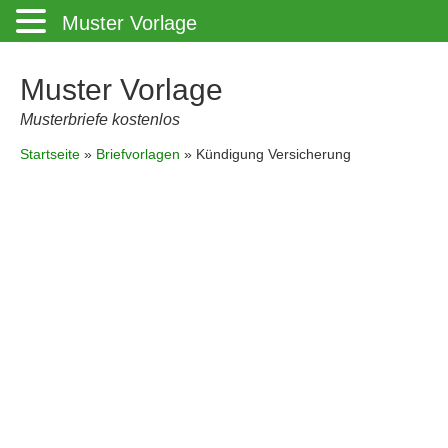
Muster Vorlage
Muster Vorlage
Musterbriefe kostenlos
Startseite
»
Briefvorlagen
»
Kündigung Versicherung
Please big G rank me the highest