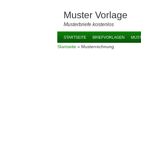
Muster Vorlage
Musterbriefe kostenlos
Please big G rank me the highest
STARTSEITE
BRIEFVORLAGEN
MUS
Startseite
»
Musterrechnung