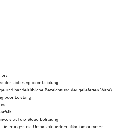
mers
s der Lieferung oder Leistung
ge und handelsübliche Bezeichnung der gelieferten Ware)
ng oder Leistung
tung
tfällt
nweis auf die Steuerbefreiung
G Lieferungen die UmsatzsteuerIdentifikationsnummer